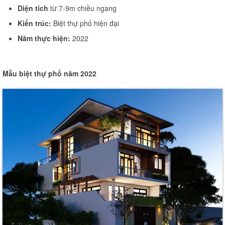
Diện tích
từ 7-9m chiều ngang
Thi công văn phòng
Kiến trúc:
Biệt thự phố hiện đại
Thi công nhà xưởng
Năm thực hiện:
2022
Xin phép xây dựng
Mẫu biệt thự phố năm 2022
Báo giá xây dựng
Thiết kế
Xây dựng phần thô
Thi công xây dựng hoàn thiện
Thi công xây dựng nhà trọ
Kinh nghiệm làm nhà
Liên hệ