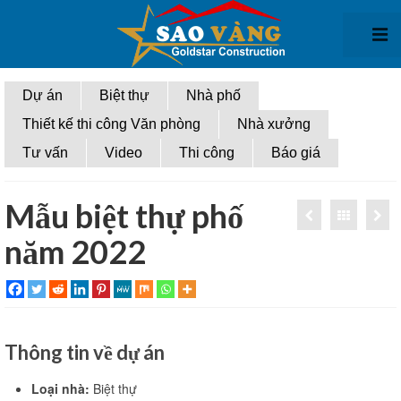
Giới thiệu
Dự án
Biệt thự
Nhà phố
Thiết kế thi công Văn phòng
Nhà xưởng
Thiết kế kiến trúc
Tư vấn
Video
Thi công
Báo giá
Thiết kế biệt thự
Thiết kế nhà phố
Mẫu biệt thự phố
năm 2022
Thiết kế văn phòng
Thiết kế nhà xưởng
Thi công xây dựng
Thông tin về dự án
Thi Công biệt thự
Thi công nhà phố
Loại nhà:
Biệt thự