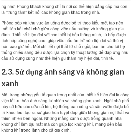
ng nhớ. Phòng khách không chỉ là nơi có thể hiện đẳng cấp mà còn
là “trung tâm” kết nối các không gian khác trong nhà.
Phòng bếp và khu vực ăn uống được bố trí theo kiểu mở, tạo nên
mối liên kết chặt chẽ giữa công việc nấu nướng và không gian gia
đình. Thiết kế hiện đại với các thiết bị bếp thông minh, tủ bếp được
tích hợp công nghệ cao, giúp việc nấu ăn trở nên tiện lợi và thú vị
hơn bao giờ hết. Mỗi chi tiết nội thất từ ​​chỗ ngồi, bàn ăn cho tới hệ
thống chiếu sáng đều được lựa chọn kỹ thuật lưỡng để đáp ứng nhu
cầu sử dụng cũng như thể hiện gu thẩm mỹ hiện đại, tinh tế.
2.3. Sử dụng ánh sáng và không gian
xanh
Một trong những yếu tố quan trọng nhất của thiết kế hiện đại là công
việc tối ưu hóa ánh sáng tự nhiên và không gian xanh. Ngôi nhà phố
này sở hữu các cửa sổ lớn, hệ thống ban công và sân vườn được bố
trí khéo léo, tạo ra sự giao hòa tuyệt đẹp giữa không gian nội thất và
thiên nhiên bên ngoài. Những mảng xanh được trồng quanh nhà
không chỉ làm dịu mắt mà còn giúp lọc không khí, mang đến bầu
không khí trong lành cho cả gia đình.