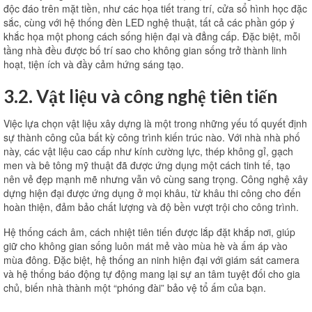
độc đáo trên mặt tiền, như các họa tiết trang trí, cửa sổ hình học đặc
sắc, cùng với hệ thống đèn LED nghệ thuật, tất cả các phần góp ý
khắc họa một phong cách sống hiện đại và đẳng cấp. Đặc biệt, mỗi
tầng nhà đều được bố trí sao cho không gian sống trở thành linh
hoạt, tiện ích và đầy cảm hứng sáng tạo.
3.2. Vật liệu và công nghệ tiên tiến
Việc lựa chọn vật liệu xây dựng là một trong những yếu tố quyết định
sự thành công của bất kỳ công trình kiến ​​trúc nào. Với nhà nhà phố
này, các vật liệu cao cấp như kính cường lực, thép không gỉ, gạch
men và bê tông mỹ thuật đã được ứng dụng một cách tinh tế, tạo
nên vẻ đẹp mạnh mẽ nhưng vẫn vô cùng sang trọng. Công nghệ xây
dựng hiện đại được ứng dụng ở mọi khâu, từ khâu thi công cho đến
hoàn thiện, đảm bảo chất lượng và độ bền vượt trội cho công trình.
Hệ thống cách âm, cách nhiệt tiên tiến được lắp đặt khắp nơi, giúp
giữ cho không gian sống luôn mát mẻ vào mùa hè và ấm áp vào
mùa đông. Đặc biệt, hệ thống an ninh hiện đại với giám sát camera
và hệ thống báo động tự động mang lại sự an tâm tuyệt đối cho gia
chủ, biến nhà thành một “phóng đài” bảo vệ tổ ấm của bạn.