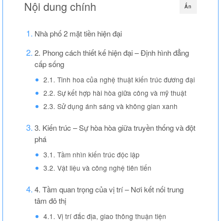
Nội dung chính
Ẩn
Thi công văn phòng
Nhà phố 2 mặt tiền hiện đại
Thi công nhà xưởng
2. Phong cách thiết kế hiện đại – Định hình đẳng
Xin phép xây dựng
cấp sống
Báo giá xây dựng
2.1. Tinh hoa của nghệ thuật kiến ​​trúc đương đại
2.2. Sự kết hợp hài hòa giữa công và mỹ thuật
Thiết kế
2.3. Sử dụng ánh sáng và không gian xanh
Xây dựng phần thô
3. Kiến trúc – Sự hòa hòa giữa truyền thống và đột
Thi công xây dựng hoàn thiện
phá
Thi công xây dựng nhà trọ
3.1. Tầm nhìn kiến ​​trúc độc lập
3.2. Vật liệu và công nghệ tiên tiến
Kinh nghiệm làm nhà
4. Tầm quan trọng của vị trí – Nơi kết nối trung
Liên hệ
tâm đô thị
4.1. Vị trí đắc địa, giao thông thuận tiện