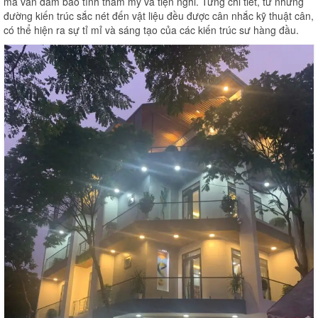
mà vẫn đảm bảo tính thẩm mỹ và tiện nghi. Từng chi tiết, từ những
đường kiến ​​trúc sắc nét đến vật liệu đều được cân nhắc kỹ thuật cân,
có thể hiện ra sự tỉ mỉ và sáng tạo của các kiến ​​trúc sư hàng đầu.