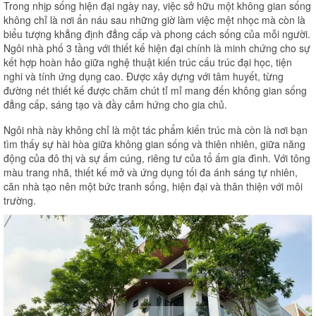
Trong nhịp sống hiện đại ngày nay, việc sở hữu một không gian sống
không chỉ là nơi ẩn náu sau những giờ làm việc mệt nhọc mà còn là
biểu tượng khẳng định đẳng cấp và phong cách sống của mỗi người.
Ngôi nhà phố 3 tầng với thiết kế hiện đại chính là minh chứng cho sự
kết hợp hoàn hảo giữa nghệ thuật kiến ​​trúc cấu trúc đại học, tiện
nghi và tính ứng dụng cao. Được xây dựng với tâm huyết, từng
đường nét thiết kế được chăm chút tỉ mỉ mang đến không gian sống
đẳng cấp, sáng tạo và đầy cảm hứng cho gia chủ.
Ngôi nhà này không chỉ là một tác phẩm kiến ​​trúc mà còn là nơi bạn
tìm thấy sự hài hòa giữa không gian sống và thiên nhiên, giữa năng
động của đô thị và sự ấm cúng, riêng tư của tổ ấm gia đình. Với tông
màu trang nhã, thiết kế mở và ứng dụng tối đa ánh sáng tự nhiên,
căn nhà tạo nên một bức tranh sống, hiện đại và thân thiện với môi
trường.