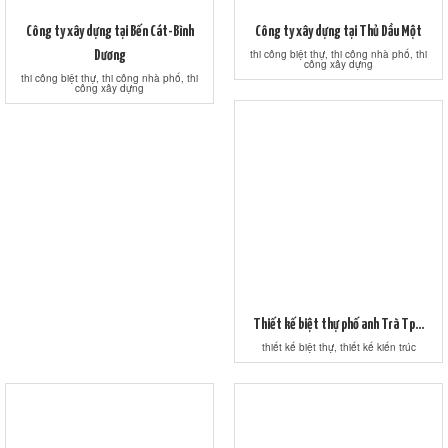
Công ty xây dựng tại Bến Cát-Bình
Công ty xây dựng tại Thủ Dầu Một
thi công biệt thự, thi công nhà phố, thi
Dương
công xây dựng
thi công biệt thự, thi công nhà phố, thi
công xây dựng
Thiết kế biệt thự phố anh Trà Tp...
thiết kế biệt thự, thiết kế kiến trúc