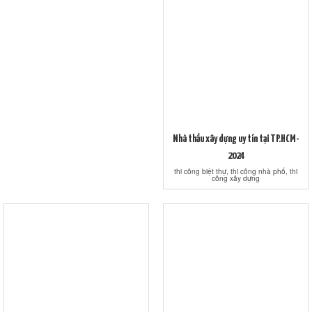
Nhà thầu xây dựng uy tín tại TP.HCM-
2024
thi công biệt thự, thi công nhà phố, thi
công xây dựng