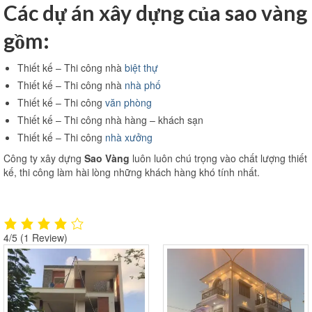
Các dự án xây dựng của sao vàng
Thi công văn phòng
gồm:
Thi công nhà xưởng
Thiết kế – Thi công nhà
biệt thự
Xin phép xây dựng
Thiết kế – Thi công nhà
nhà phố
Thiết kế – Thi công
văn phòng
Báo giá xây dựng
Thiết kế – Thi công nhà hàng – khách sạn
Thiết kế
Thiết kế – Thi công
nhà xưởng
Công ty xây dựng
Sao Vàng
luôn luôn chú trọng vào chất lượng thiết
Xây dựng phần thô
kế, thi công làm hài lòng những khách hàng khó tính nhất.
Thi công xây dựng hoàn thiện
Thi công xây dựng nhà trọ
4/5
(1 Review)
Kinh nghiệm làm nhà
Liên hệ