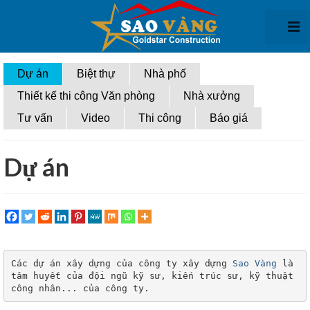
Giới thiệu
Dự án
Biệt thự
Nhà phố
Thiết kế thi công Văn phòng
Nhà xưởng
Thiết kế kiến trúc
Tư vấn
Video
Thi công
Báo giá
Thiết kế biệt thự
Thiết kế nhà phố
Dự án
Thiết kế văn phòng
Thiết kế nhà xưởng
Thi công xây dựng
Các dự án xây dựng của công ty xây dựng 
Sao Vàng
 là 
Thi Công biệt thự
tâm huyết của đội ngũ kỹ sư, kiến trúc sư, kỹ thuật 
công nhân... của công ty.
Thi công nhà phố