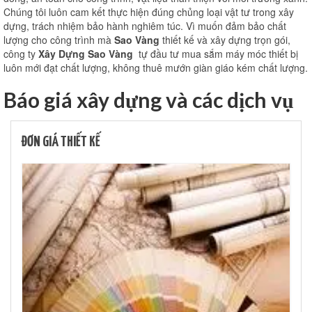
Chúng tôi luôn cam kết thực hiện đúng chủng loại vật tư trong xây
Thi công văn phòng
dựng, trách nhiệm bảo hành nghiêm túc. Vì muốn đảm bảo chất
lượng cho công trình mà
Sao Vàng
thiết kế và xây dựng trọn gói,
Thi công nhà xưởng
công ty
Xây Dựng Sao Vàng
tự đầu tư mua sắm máy móc thiết bị
luôn mới đạt chất lượng, không thuê mướn giàn giáo kém chất lượng.
Xin phép xây dựng
Báo giá xây dựng và các dịch vụ
Báo giá xây dựng
Thiết kế
ĐƠN GIÁ THIẾT KẾ
Xây dựng phần thô
Thi công xây dựng hoàn thiện
Thi công xây dựng nhà trọ
Kinh nghiệm làm nhà
Liên hệ