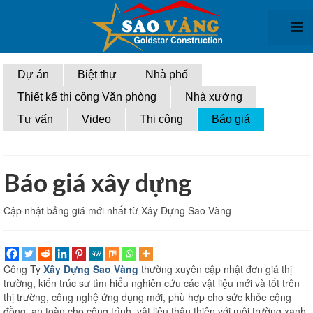
Giới thiệu
Dự án
Biệt thự
Nhà phố
Thiết kế thi công Văn phòng
Nhà xưởng
Thiết kế kiến trúc
Tư vấn
Video
Thi công
Báo giá
Thiết kế biệt thự
Thiết kế nhà phố
Báo giá xây dựng
Thiết kế văn phòng
Cập nhật bảng giá mới nhất từ Xây Dựng Sao Vàng
Thiết kế nhà xưởng
Thi công xây dựng
Công Ty
Xây Dựng Sao Vàng
thường xuyên cập nhật đơn giá thị
Thi Công biệt thự
trường, kiến trúc sư tìm hiểu nghiên cứu các vật liệu mới và tốt trên
thị trường, công nghệ ứng dụng mới, phù hợp cho sức khỏe cộng
Thi công nhà phố
đồng, an toàn cho công trình, vật liệu thân thiện với môi trường xanh.