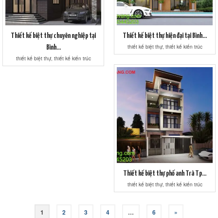
Thiết kế biệt thự chuyên nghiệp tại
Thiết kế biệt thự hiện đại tại Bình...
thiết kế biệt thự, thiết kế kiến trúc
Bình...
thiết kế biệt thự, thiết kế kiến trúc
Thiết kế biệt thự phố anh Trà Tp...
thiết kế biệt thự, thiết kế kiến trúc
Phân
1
2
3
4
…
6
»