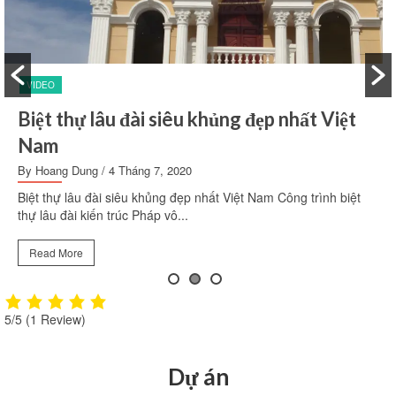
VIDEO
ệt
THI CÔNG THÉP VÀ ĐỔ BÊ TÔNG
MÁNG XỐI SÀN NƯỚC
By Dieu Nguyen
/ 24 Tháng 2, 2020
biệt
THI CÔNG THÉP VÀ ĐỔ BÊ TÔNG Công ty xây dựng Sao
Vàng chuyên tư vấn - thiết kế - Thi...
Read More
5/5
(1 Review)
Dự án