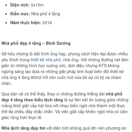
Diện tích:
5x15m
Thi công văn phòng
Kiến trúc:
Nhà phố 4 tầng
Thi công nhà xưởng
Năm thực hiện:
2016
Xin phép xây dựng
Nhà phố đẹp 4 tầng – Bình Dương
Báo giá xây dựng
Sở hữu những lô đất hình ống hẹp, phong cách hiện đại được nhiều
Thiết kế
yêu thích trong
thiết kế nhà phố
, nhà ống. Với những đường nét đơn
giản từ những hình học vuông vức, đơn điệu nhưng KTS không
Xây dựng phần thô
ngừng sáng tạo đưa ra những giải pháp linh hoạt biến đổi thiết kế
nhà ống 4 tầng 80m2 trở nên cuốn hút xóa bỏ sự cũ kỹ và nhàm
Thi công xây dựng hoàn thiện
chán.
Thi công xây dựng nhà trọ
Qua bản vẽ có thể thấy, thay vì những đường thẳng dài
nhà phố
đẹp 4 tầng theo kiểu lệch tầng
là sự liên kết ấn tượng giữa những
Kinh nghiệm làm nhà
mảng khối giật cấp hài hòa với nhau biến ngôi nhà thành một thực
thể đa chiều đầy chắc chắn. Và việc giật cấp khiến ngôi nhà có cảm
Liên hệ
giác rộng hơn thực tế.
Nhà lệch tầng đẹp 5m
với diện tích không quá lớn nên phương án