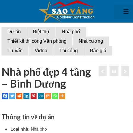
Giới thiệu
Dự án
Biệt thự
Nhà phố
Thiết kế thi công Văn phòng
Nhà xưởng
Thiết kế kiến trúc
Tư vấn
Video
Thi công
Báo giá
Thiết kế biệt thự
Thiết kế nhà phố
Nhà phố đẹp 4 tầng
– Bình Dương
Thiết kế văn phòng
Thiết kế nhà xưởng
Thi công xây dựng
Thông tin về dự án
Thi Công biệt thự
Thi công nhà phố
Loại nhà:
Nhà phố