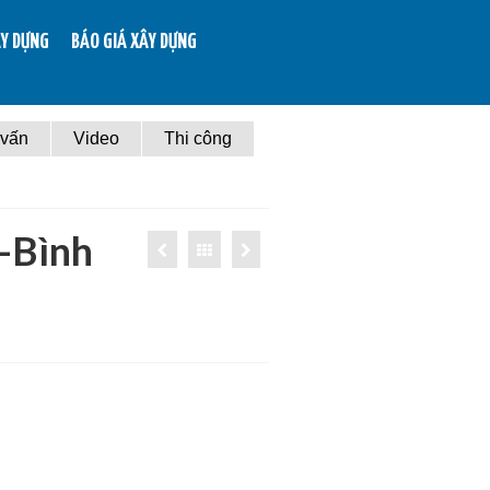
ÂY DỰNG
BÁO GIÁ XÂY DỰNG
 vấn
Video
Thi công
t-Bình