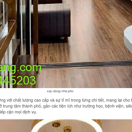
xay-dung-nha-pho
 với chất lượng cao cấp và sự tỉ mỉ trong từng chi tiết, mang lại cho
ở trung tâm thành phố, gần các tiện ích như trường học, bệnh viện, siêu t
iếp cận mọi dịch vụ.