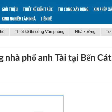
GIỚI THIỆU
THIẾT KẾ KIẾN TRÚC
THI CÔNG XÂY DỰNG
XIN PHÉP X
KINH NGHIỆM LÀM NHÀ
LIÊN HỆ
phố
Thiết kế thi công Văn phòng
Nhà xưởng
Tư
ng nhà phố anh Tài tại Bến Cá