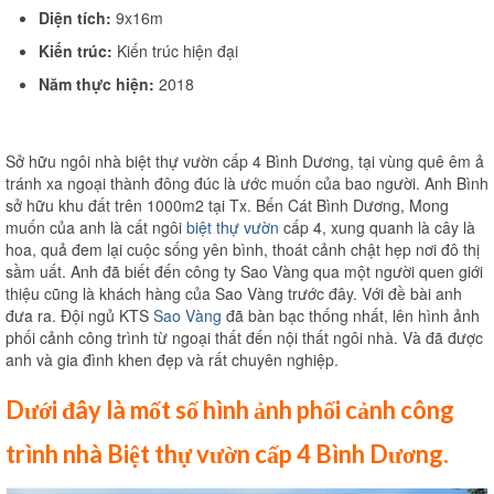
Diện tích:
9x16m
Thi công văn phòng
Kiến trúc:
Kiến trúc hiện đại
Thi công nhà xưởng
Năm thực hiện:
2018
Xin phép xây dựng
Sở hữu ngôi nhà biệt thự vườn cấp 4 Bình Dương, tại vùng quê êm ả
Báo giá xây dựng
tránh xa ngoại thành đông đúc là ước muốn của bao người. Anh Bình
sở hữu khu đất trên 1000m2 tại Tx. Bến Cát Bình Dương, Mong
Thiết kế
muốn của anh là cất ngôi
biệt thự vườn
cấp 4, xung quanh là cây là
hoa, quả đem lại cuộc sống yên bình, thoát cảnh chật hẹp nơi đô thị
Xây dựng phần thô
sầm uất. Anh đã biết đến công ty Sao Vàng qua một người quen giới
thiệu cũng là khách hàng của Sao Vàng trước đây. Với đề bài anh
Thi công xây dựng hoàn thiện
đưa ra. Đội ngủ KTS
Sao Vàng
đã bàn bạc thống nhất, lên hình ảnh
phối cảnh công trình từ ngoại thất đến nội thất ngôi nhà. Và đã được
Thi công xây dựng nhà trọ
anh và gia đình khen đẹp và rất chuyên nghiệp.
Kinh nghiệm làm nhà
Dưới đây là mốt số hình ảnh phối cảnh công
Liên hệ
trình nhà Biệt thự vườn cấp 4 Bình Dương.