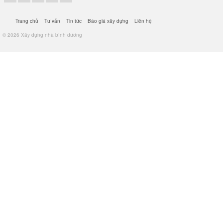
Trang chủ
Tư vấn
Tin tức
Báo giá xây dựng
Liên hệ
© 2026 Xây dựng nhà bình dương