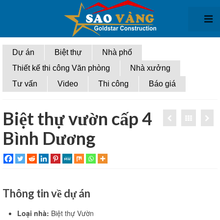
Giới thiệu
Dự án
Biệt thự
Nhà phố
Thiết kế thi công Văn phòng
Nhà xưởng
Thiết kế kiến trúc
Tư vấn
Video
Thi công
Báo giá
Thiết kế biệt thự
Thiết kế nhà phố
Biệt thự vườn cấp 4
Bình Dương
Thiết kế văn phòng
Thiết kế nhà xưởng
Thi công xây dựng
Thông tin về dự án
Thi Công biệt thự
Thi công nhà phố
Loại nhà:
Biệt thự Vườn