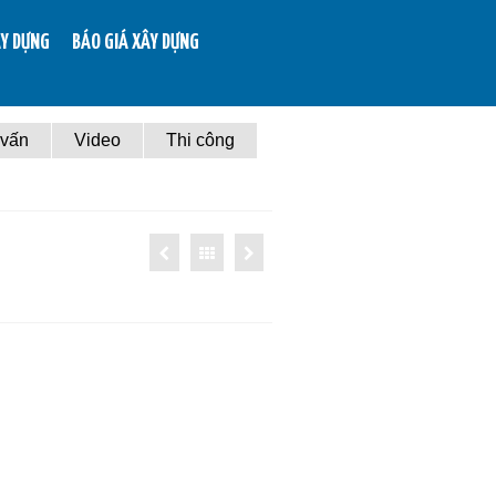
ÂY DỰNG
BÁO GIÁ XÂY DỰNG
 vấn
Video
Thi công