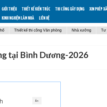
GIỚI THIỆU
THIẾT KẾ KIẾN TRÚC
THI CÔNG XÂY DỰNG
XIN PHÉP X
KINH NGHIỆM LÀM NHÀ
LIÊN HỆ
phố
Thiết kế thi công Văn phòng
Nhà xưởng
Tư
ng tại Bình Dương-2026
nh
Ẩn