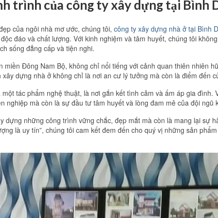
h trình của công ty xây dựng tại Bìn
 đẹp của ngôi nhà mơ ước, chúng tôi,
công ty xây dựng nhà ở tại Bình
độc đáo và chất lượng. Với kinh nghiệm và tâm huyết, chúng tôi khôn
ch sống đẳng cấp và tiện nghi.
 miền Đông Nam Bộ, không chỉ nổi tiếng với cảnh quan thiên nhiên hữu
 xây dựng nhà ở không chỉ là nơi an cư lý tưởng mà còn là điểm đến c
à một tác phẩm nghệ thuật, là nơi gắn kết tình cảm và ấm áp gia đình. 
ên nghiệp mà còn là sự đầu tư tâm huyết và lòng đam mê của đội ngũ kỹ
y dựng những công trình vững chắc, đẹp mắt mà còn là mang lại sự hài 
ng là uy tín”, chúng tôi cam kết đem đến cho quý vị những sản phẩm v