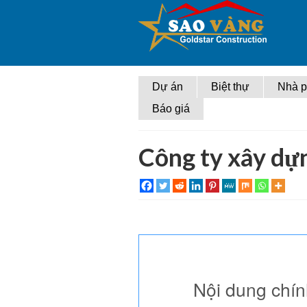
Dự án
Biệt thự
Nhà 
Báo giá
Công ty xây dự
Nội dung chí