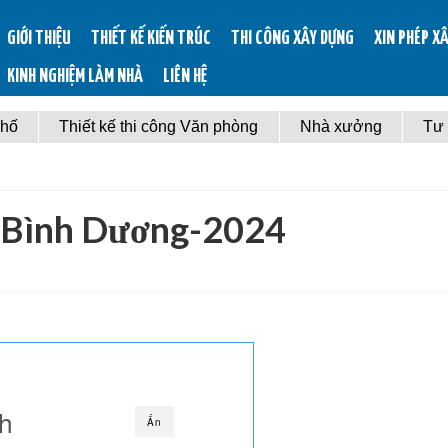
GIỚI THIỆU
THIẾT KẾ KIẾN TRÚC
THI CÔNG XÂY DỰNG
XIN PHÉP X
KINH NGHIỆM LÀM NHÀ
LIÊN HỆ
phố
Thiết kế thi công Văn phòng
Nhà xưởng
Tư
ở Bình Dương-2024
nh
Ẩn