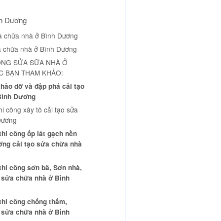
nh Dương
ửa chữa nhà ở Bình Dương
 chữa nhà ở Bình Dương
ÔNG SỬA SỮA NHÀ Ở
C BẠN THAM KHẢO:
thảo dỡ và đập phá cải tạo
Bình Dương
hi công xây tô cải tạo sửa
Dương
thi công ốp lát gạch nền
ường cải tạo sửa chữa nhà
thi công sơn bã, Sơn nhà,
 sửa chữa nhà ở Bình
 thi công chống thấm,
o sửa chữa nhà ở Bình