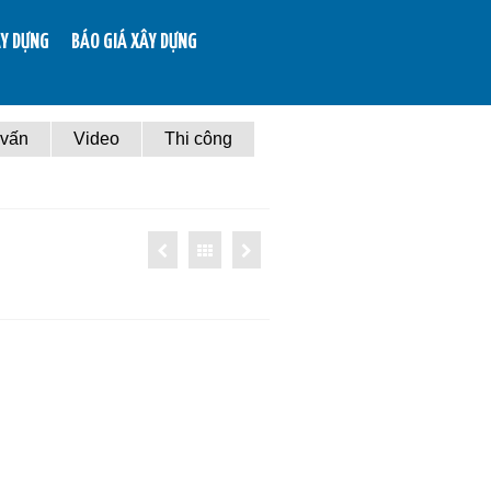
ÂY DỰNG
BÁO GIÁ XÂY DỰNG
 vấn
Video
Thi công