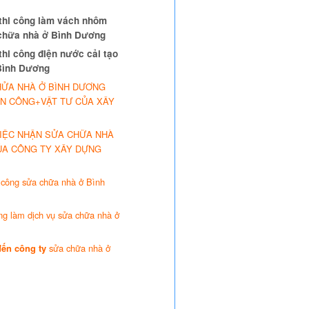
 thi công làm vách nhôm
 chữa nhà ở Bình Dương
thi công điện nước cải tạo
Bình Dương
HỬA NHÀ Ở BÌNH DƯƠNG
N CÔNG+VẬT TƯ CỦA XÂY
VIỆC NHẬN SỬA CHỮA NHÀ
ỦA CÔNG TY XÂY DỰNG
 công sửa chữa nhà ở Bình
ng làm dịch vụ sửa chữa nhà ở
 đến công ty
sửa chữa nhà ở