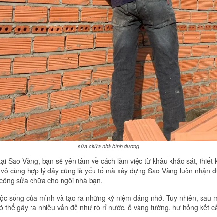
sửa chữa nhà bình dương
 tại Sao Vàng, bạn sẽ yên tâm về cách làm việc từ khâu khảo sát, thiế
 vô cùng hợp lý đây cũng là yếu tố mà xây dựng Sao Vàng luôn nhận đ
 công sửa chữa cho ngôi nhà bạn.
uộc sống của mình và tạo ra những kỷ niệm đáng nhớ. Tuy nhiên, sau m
ó thể gây ra nhiều vấn đề như rò rỉ nước, ố vàng tường, hư hỏng kết cấ