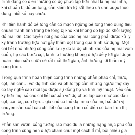
trình dạng cổ điển thường có độ phức tạp hơn nhất là hệ mái nhà,
khi chuẩn bị đổ bê tông, cần kiểm tra kỹ sắt thép đã đan buộc theo
đúng thiết kế hay chưa.
Khi tiền hành đổ bê tông cần có mạch ngừng bê tông theo đúng tiêu
chuẩn tránh tình trạng bê tông bị khô khi không đổ kịp do khối lượng
đổ mái lơn. Các tuyến nơi giao của các hệ mái cũng phải được xử lý
kỹ tránh trường hợp nứt gẫy thấm dột trong quá trình sử dụng. Một
chi tiết nhỏ nhưng cũng cần lưu ý đó là độ chính xác của hệ mái vòm
cuốn, hệ các bước cột, lanh tô thường không được để ý tới giai đoạn
hoàn thiện sửa chữa sẽ rất mất thời gian, ảnh hưởng tới thẩm mỹ
công trình.
Trong quá trình hoàn thiện công trình những phần phào chỉ, thức,
cột, lan can… với độ tinh xảo và phức tạp cần những người thợ xây
có tay nghề cao mới tạo được sự đồng bộ và tính mỹ thuật. Nếu cầu
kỳ hơn một số các chi tiết cơ bản với độ phức tạp cao như các đầu
cột, con bọ, con tiện… gia chủ có thể đặt mua của một số đơn vị
chuyên sản xuất các chi tiết của công trình cổ điển có bán trên thị
trường.
Phần sân vườn, cổng tường rào mặc dù là những hạng mục phụ của
công trình cũng nên được chăm chút một cách tỉ mỉ, bởi nhiều gia