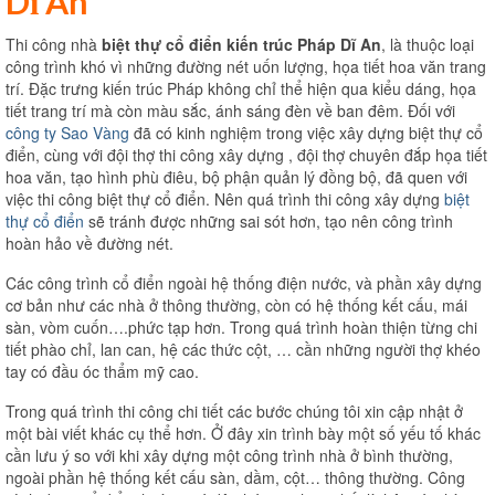
Dĩ An
Thi công nhà
biệt thự cổ điển kiến trúc Pháp Dĩ An
, là thuộc loại
công trình khó vì những đường nét uốn lượng, họa tiết hoa văn trang
trí. Đặc trưng kiến trúc Pháp không chỉ thể hiện qua kiểu dáng, họa
tiết trang trí mà còn màu sắc, ánh sáng đèn về ban đêm. Đối với
công ty Sao Vàng
đã có kinh nghiệm trong việc xây dựng biệt thự cổ
điển, cùng với đội thợ thi công xây dựng , đội thợ chuyên đắp họa tiết
hoa văn, tạo hình phù điêu, bộ phận quản lý đồng bộ, đã quen với
việc thi công biệt thự cổ điển. Nên quá trình thi công xây dựng
biệt
thự cổ điển
sẽ tránh được những sai sót hơn, tạo nên công trình
hoàn hảo về đường nét.
Các công trình cổ điển ngoài hệ thống điện nước, và phần xây dựng
cơ bản như các nhà ở thông thường, còn có hệ thống kết cấu, mái
sàn, vòm cuốn….phức tạp hơn. Trong quá trình hoàn thiện từng chi
tiết phào chỉ, lan can, hệ các thức cột, … cần những người thợ khéo
tay có đầu óc thẩm mỹ cao.
Trong quá trình thi công chi tiết các bước chúng tôi xin cập nhật ở
một bài viết khác cụ thể hơn. Ở đây xin trình bày một số yếu tố khác
cần lưu ý so với khi xây dựng một công trình nhà ở bình thường,
ngoài phần hệ thống kết cấu sàn, dầm, cột… thông thường. Công