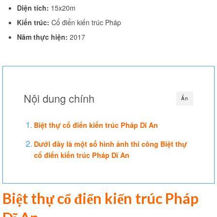
Diện tích:
15x20m
Thi công văn phòng
Kiến trúc:
Cổ điển kiến trúc Pháp
Thi công nhà xưởng
Năm thực hiện:
2017
Xin phép xây dựng
Báo giá xây dựng
Thiết kế
Nội dung chính
Ẩn
Xây dựng phần thô
Biệt thự cổ điển kiến trúc Pháp Dĩ An
Thi công xây dựng hoàn thiện
Dưới đây là một số hình ảnh thi công Biệt thự
Thi công xây dựng nhà trọ
cổ điển kiến trúc Pháp Dĩ An
Kinh nghiệm làm nhà
Liên hệ
Biệt thự cổ điển kiến trúc Pháp