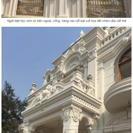
Ngôi biệt thự nhìn từ bên ngoài, cổng, hàng rào nổi bật với họa tiết nhôm đúc bề thế