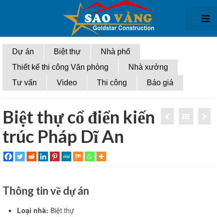
Giới thiệu
Dự án
Biệt thự
Nhà phố
Thiết kế thi công Văn phòng
Nhà xưởng
Thiết kế kiến trúc
Tư vấn
Video
Thi công
Báo giá
Thiết kế biệt thự
Thiết kế nhà phố
Biệt thự cổ điển kiến
trúc Pháp Dĩ An
Thiết kế văn phòng
Thiết kế nhà xưởng
Thi công xây dựng
Thông tin về dự án
Thi Công biệt thự
Thi công nhà phố
Loại nhà:
Biệt thự