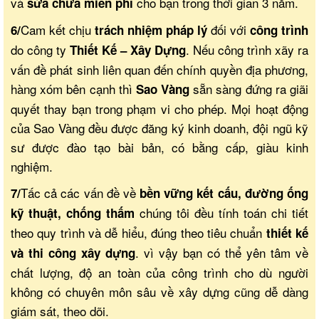
và
cho bạn trong thời gian 3 năm.
sửa chữa miễn phí
Cam kết chịu
đối với
6/
trách nhiệm pháp lý
công trình
do công ty
. Nếu công trình xãy ra
Thiết Kế – Xây Dựng
vấn đề phát sinh liên quan đến chính quyền địa phương,
hàng xóm bên cạnh thì
sẵn sàng đứng ra giãi
Sao Vàng
quyết thay bạn trong phạm vi cho phép. Mọi hoạt động
của Sao Vàng đều được đăng ký kinh doanh, đội ngũ kỹ
sư được đào tạo bài bản, có bằng cấp, giàu kinh
nghiệm.
Tấc cả các vấn đề về
7/
bền vững kết cấu, đường ống
chúng tôi đều tính toán chi tiết
kỹ thuật, chống thấm
theo quy trình và dễ hiểu, đúng theo tiêu chuẩn
thiết kế
. vì vậy bạn có thể yên tâm về
và thi công xây dựng
chất lượng, độ an toàn của công trình cho dù người
không có chuyên môn sâu về xây dựng cũng dễ dàng
giám sát, theo dõi.