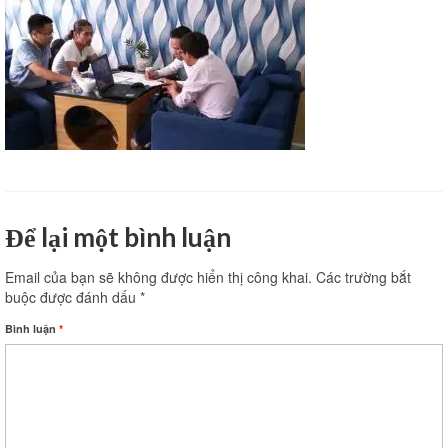
Thi công văn phòng
Thi công nhà xưởng
Xin phép xây dựng
Báo giá xây dựng
Thiết kế
Để lại một bình luận
Xây dựng phần thô
Thi công xây dựng hoàn thiện
Email của bạn sẽ không được hiển thị công khai.
Các trường bắt
buộc được đánh dấu
*
Thi công xây dựng nhà trọ
Bình luận
*
Kinh nghiệm làm nhà
Liên hệ