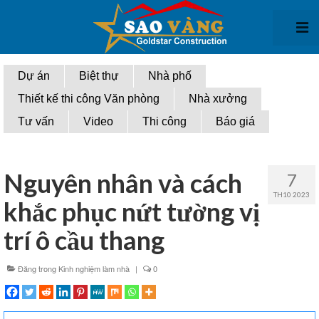
Giới thiệu
Dự án
Biệt thự
Nhà phố
Thiết kế thi công Văn phòng
Nhà xưởng
Thiết kế kiến trúc
Tư vấn
Video
Thi công
Báo giá
Thiết kế biệt thự
Thiết kế nhà phố
Nguyên nhân và cách
7
Thiết kế văn phòng
TH10 2023
khắc phục nứt tường vị
Thiết kế nhà xưởng
trí ô cầu thang
Thi công xây dựng
Đăng trong
Kinh nghiệm làm nhà
|
0
Thi Công biệt thự
Thi công nhà phố