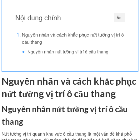
Thi công văn phòng
Nội dung chính
Ẩn
Thi công nhà xưởng
Xin phép xây dựng
Nguyên nhân và cách khắc phục nứt tường vị trí ô
cầu thang
Báo giá xây dựng
Nguyên nhân nứt tường vị trí ô cầu thang
Thiết kế
Xây dựng phần thô
Nguyên nhân và cách khắc phục
Thi công xây dựng hoàn thiện
nứt tường vị trí ô cầu thang
Thi công xây dựng nhà trọ
Nguyên nhân nứt tường vị trí ô cầu
Kinh nghiệm làm nhà
thang
Liên hệ
Nứt tường vị trí quanh khu vực ô cầu thang là một vấn đề khá phổ
biến trong xây dựng, dù móng nhà đã đảm bảo về khả năng chịu lực,