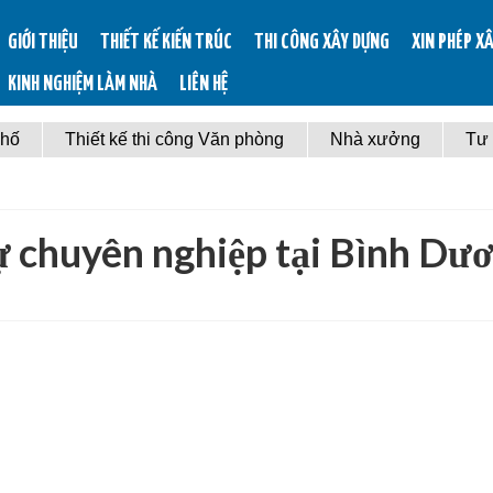
GIỚI THIỆU
THIẾT KẾ KIẾN TRÚC
THI CÔNG XÂY DỰNG
XIN PHÉP X
KINH NGHIỆM LÀM NHÀ
LIÊN HỆ
phố
Thiết kế thi công Văn phòng
Nhà xưởng
Tư
hự chuyên nghiệp tại Bình Dư