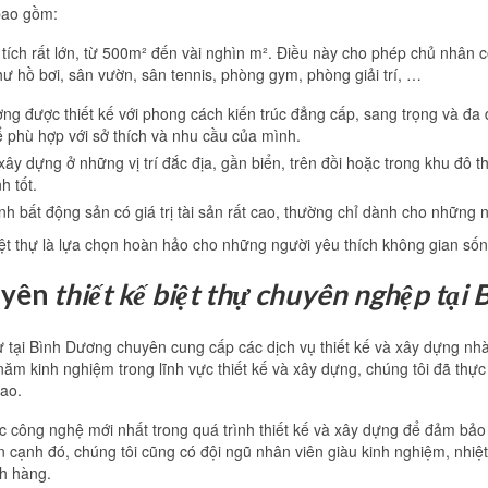
 bao gồm:
n tích rất lớn, từ 500m² đến vài nghìn m². Điều này cho phép chủ nhân 
ư hồ bơi, sân vườn, sân tennis, phòng gym, phòng giải trí, …
ờng được thiết kế với phong cách kiến trúc đẳng cấp, sang trọng và đa
ể phù hợp với sở thích và nhu cầu của mình.
 xây dựng ở những vị trí đắc địa, gần biển, trên đồi hoặc trong khu đô t
h tốt.
i hình bất động sản có giá trị tài sản rất cao, thường chỉ dành cho những
biệt thự là lựa chọn hoàn hảo cho những người yêu thích không gian số
uyên
thiết kế biệt thự chuyên nghệp tại
 tại Bình Dương chuyên cung cấp các dịch vụ thiết kế và xây dựng nhà
năm kinh nghiệm trong lĩnh vực thiết kế và xây dựng, chúng tôi đã thực
cao.
c công nghệ mới nhất trong quá trình thiết kế và xây dựng để đảm bả
n cạnh đó, chúng tôi cũng có đội ngũ nhân viên giàu kinh nghiệm, nhiệt
ch hàng.