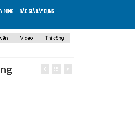
ÂY DỰNG
BÁO GIÁ XÂY DỰNG
 vấn
Video
Thi công
ơng