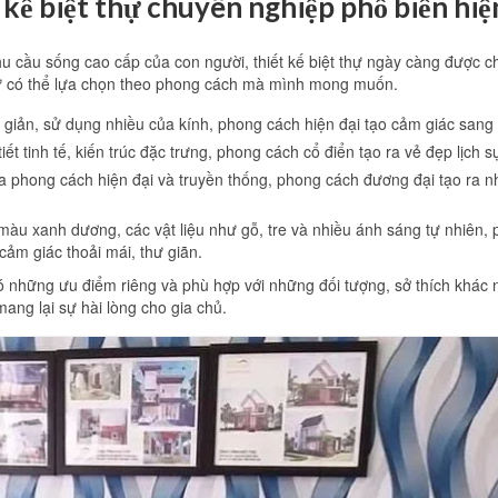
kế biệt thự chuyên nghiệp phổ biến hiệ
nhu cầu sống cao cấp của con người, thiết kế biệt thự ngày càng được 
tư có thể lựa chọn theo phong cách mà mình mong muốn.
ối giản, sử dụng nhiều của kính, phong cách hiện đại tạo cảm giác sang 
iết tinh tế, kiến trúc đặc trưng, phong cách cổ điển tạo ra vẻ đẹp lịch 
a phong cách hiện đại và truyền thống, phong cách đương đại tạo ra n
màu xanh dương, các vật liệu như gỗ, tre và nhiều ánh sáng tự nhiên
cảm giác thoải mái, thư giãn.
có những ưu điểm riêng và phù hợp với những đối tượng, sở thích khác n
ang lại sự hài lòng cho gia chủ.