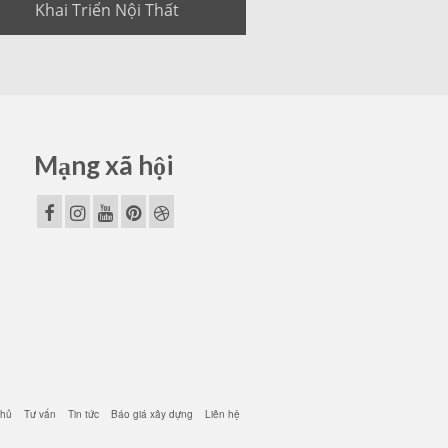
Khai Triển Nội Thất
Mạng xã hội
chủ
Tư vấn
Tin tức
Báo giá xây dựng
Liên hệ