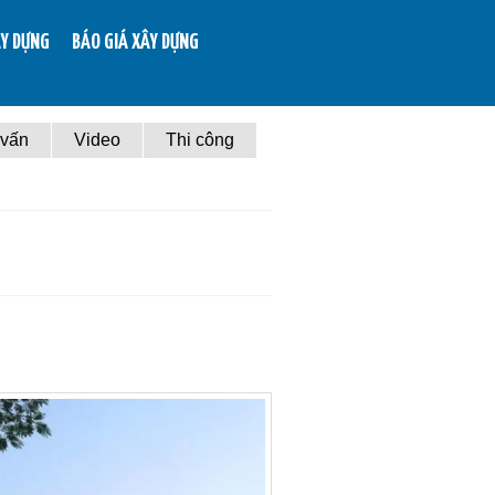
ÂY DỰNG
BÁO GIÁ XÂY DỰNG
 vấn
Video
Thi công