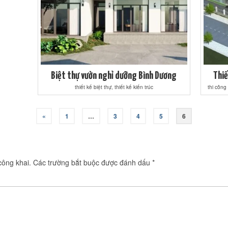
Biệt thự vườn nghỉ dưỡng Bình Dương
Thiế
thiết kế biệt thự, thiết kế kiến trúc
thi công
«
1
…
3
4
5
6
công khai.
Các trường bắt buộc được đánh dấu
*