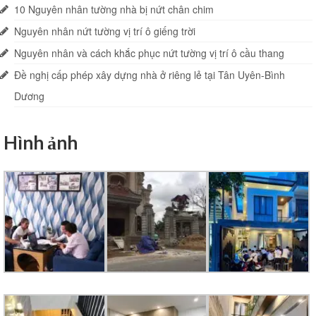
10 Nguyên nhân tường nhà bị nứt chân chim
Thi công văn phòng
Nguyên nhân nứt tường vị trí ô giếng trời
Thi công nhà xưởng
Nguyên nhân và cách khắc phục nứt tường vị trí ô cầu thang
Đề nghị cấp phép xây dựng nhà ở riêng lẻ tại Tân Uyên-Bình
Xin phép xây dựng
Dương
Báo giá xây dựng
Thiết kế
Hình ảnh
Xây dựng phần thô
Thi công xây dựng hoàn thiện
Thi công xây dựng nhà trọ
Kinh nghiệm làm nhà
Liên hệ