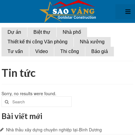
Giới thiệu
Dự án
Biệt thự
Nhà phố
Thiết kế thi công Văn phòng
Nhà xưởng
Thiết kế kiến trúc
Tư vấn
Video
Thi công
Báo giá
Thiết kế biệt thự
Thiết kế nhà phố
Tin tức
Thiết kế văn phòng
Sorry, no results were found.
Thiết kế nhà xưởng
Search
for:
Thi công xây dựng
Bài viết mới
Thi Công biệt thự
Nhà thầu xây dựng chuyên nghiệp tại-Bình Dương
Thi công nhà phố