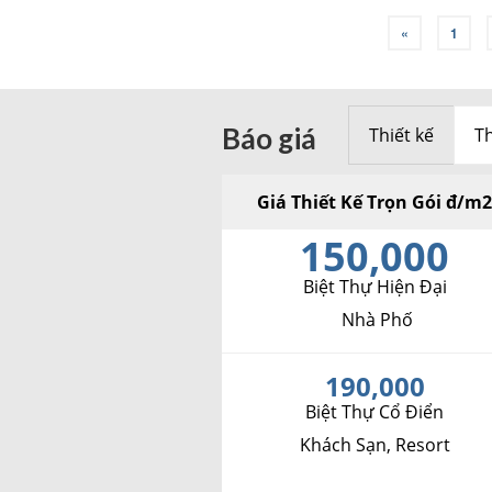
Phân
«
1
trang
bài
Báo giá
Thiết kế
Th
viết
Giá Thiết Kế Trọn Gói đ/m
150,000
Biệt Thự Hiện Đại
Nhà Phố
190,000
Biệt Thự Cổ Điển
Khách Sạn, Resort