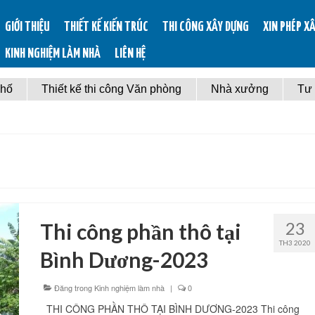
GIỚI THIỆU
THIẾT KẾ KIẾN TRÚC
THI CÔNG XÂY DỰNG
XIN PHÉP X
KINH NGHIỆM LÀM NHÀ
LIÊN HỆ
phố
Thiết kế thi công Văn phòng
Nhà xưởng
Tư
23
Thi công phần thô tại
TH3 2020
Bình Dương-2023
Đăng trong
Kinh nghiệm làm nhà
|
0
THI CÔNG PHẦN THÔ TẠI BÌNH DƯƠNG-2023 Thi công