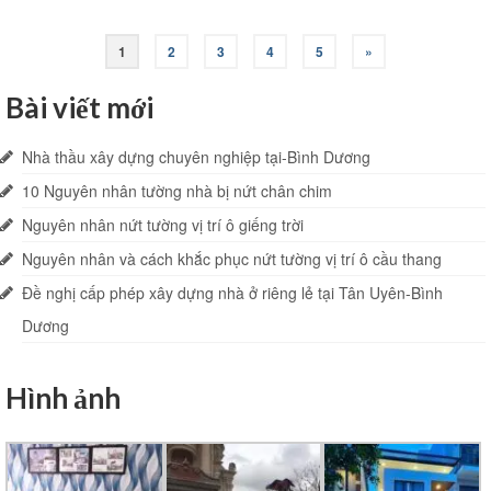
Phân
1
2
3
4
5
»
trang
Bài viết mới
bài
Nhà thầu xây dựng chuyên nghiệp tại-Bình Dương
viết
10 Nguyên nhân tường nhà bị nứt chân chim
Nguyên nhân nứt tường vị trí ô giếng trời
Nguyên nhân và cách khắc phục nứt tường vị trí ô cầu thang
Đề nghị cấp phép xây dựng nhà ở riêng lẻ tại Tân Uyên-Bình
Dương
Hình ảnh