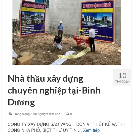
Thi công văn phòng
Thi công nhà xưởng
Xin phép xây dựng
Báo giá xây dựng
Thiết kế
Xây dựng phần thô
10
Nhà thầu xây dựng
Thi công xây dựng hoàn thiện
TH6 2026
chuyên nghiệp tại-Bình
Thi công xây dựng nhà trọ
Dương
Kinh nghiệm làm nhà
Đăng trong
Kinh nghiệm làm nhà
|
0
Liên hệ
CÔNG TY XÂY DỰNG SAO VÀNG – ĐƠN VỊ THIẾT KẾ VÀ THI
CÔNG NHÀ PHỐ, BIỆT THỰ UY TÍN …
Xem tiếp