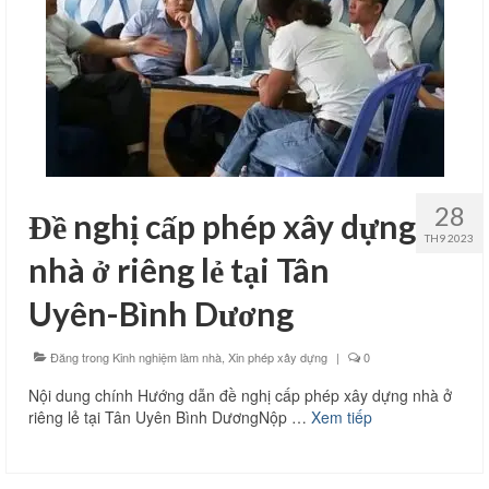
28
Đề nghị cấp phép xây dựng
TH9 2023
nhà ở riêng lẻ tại Tân
Uyên-Bình Dương
Đăng trong
Kinh nghiệm làm nhà
,
Xin phép xây dựng
|
0
Nội dung chính Hướng dẫn đề nghị cấp phép xây dựng nhà ở
riêng lẻ tại Tân Uyên Bình DươngNộp …
Xem tiếp