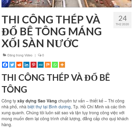
Thi công văn phòng
THI CÔNG THÉP VÀ
24
Thi công nhà xưởng
TH2 2020
ĐỔ BÊ TÔNG MÁNG
Xin phép xây dựng
XỐI SÀN NƯỚC
Báo giá xây dựng
Đăng trong
Video
|
0
Thiết kế
Xây dựng phần thô
THI CÔNG THÉP VÀ ĐỔ BÊ
Thi công xây dựng hoàn thiện
TÔNG
Thi công xây dựng nhà trọ
Công ty
xây dựng Sao Vàng
chuyên tư vấn – thiết kế – Thi công
Kinh nghiệm làm nhà
nhà phố, nhà
biệt thự tại Bình dương
, Tp. Hồ Chí Minh và các tỉnh
xung quanh. Chúng tôi luôn sát sao và tận tụy trong công việc với
Liên hệ
mong muốn đem lại công trình chất lượng, đẳng cấp cho quý khách
hàng.