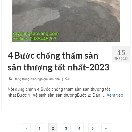
15
4 Bước chống thấm sàn
TH9 2023
sân thượng tốt nhất-2023
Đăng trong
Kinh nghiệm làm nhà
|
0
Nội dung chính 4 Bước chống thấm sàn sân thượng tốt
nhất Bước 1: Vệ sinh sàn sân thượngBước 2: Dán …
Xem tiếp
Phân
«
1
2
3
4
5
»