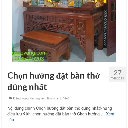
Thi công văn phòng
Thi công nhà xưởng
Xin phép xây dựng
Báo giá xây dựng
Thiết kế
Xây dựng phần thô
27
Chọn hướng đặt bàn thờ
Thi công xây dựng hoàn thiện
TH9 2023
đúng nhất
Thi công xây dựng nhà trọ
Đăng trong
Kinh nghiệm làm nhà
|
0
Kinh nghiệm làm nhà
Nội dung chính Chọn hướng đặt bàn thờ đúng nhấtNhững
Liên hệ
điều lưu ý khi chọn hướng đặt bàn thờ Chọn hướng …
Xem
tiếp