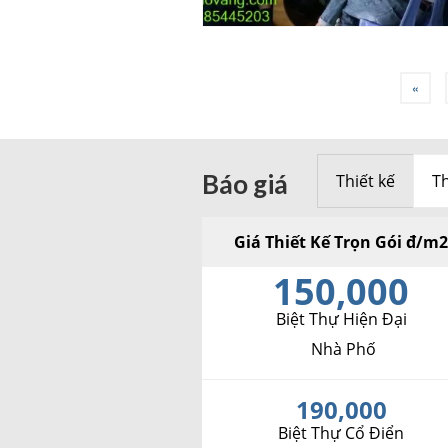
Phân
«
trang
bài
Báo giá
Thiết kế
Th
viết
Giá Thiết Kế Trọn Gói đ/m
150,000
Biệt Thự Hiện Đại
Nhà Phố
190,000
Biệt Thự Cổ Điển