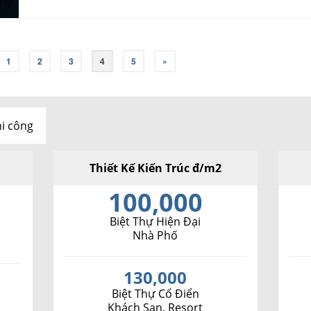
1
2
3
4
5
»
i công
2
Thiết Kế Kiến Trúc đ/m2
100,000
Biệt Thự Hiện Đại
Nhà Phố
130,000
Biệt Thự Cổ Điển
Khách Sạn, Resort