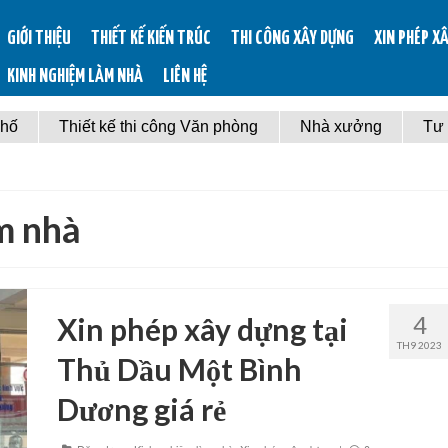
GIỚI THIỆU
THIẾT KẾ KIẾN TRÚC
THI CÔNG XÂY DỰNG
XIN PHÉP X
KINH NGHIỆM LÀM NHÀ
LIÊN HỆ
phố
Thiết kế thi công Văn phòng
Nhà xưởng
Tư
m nhà
4
Xin phép xây dựng tại
TH9 2023
Thủ Dầu Một Bình
Dương giá rẻ