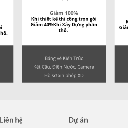
Giảm 100%
Khi thiết kế thi công trọn gói
K
Giảm 40%
Khi Xây Dựng phần
ói
Giả
thô.
thô.
Bảng vẽ Kiến Trúc
Kết Cấu, Điện Nước, Camera
Hồ sơ xin phép XD
Liên hệ
Dự án