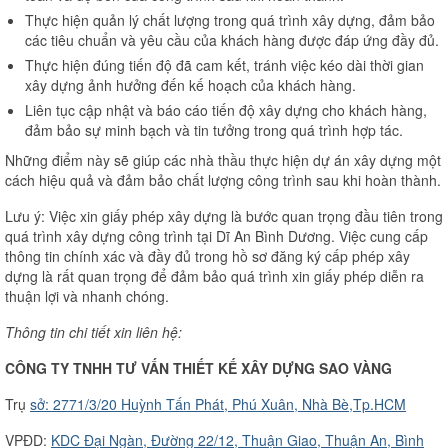
Thực hiện quản lý chất lượng trong quá trình xây dựng, đảm bảo
các tiêu chuẩn và yêu cầu của khách hàng được đáp ứng đầy đủ.
Thực hiện đúng tiến độ đã cam kết, tránh việc kéo dài thời gian
xây dựng ảnh hưởng đến kế hoạch của khách hàng.
Liên tục cập nhật và báo cáo tiến độ xây dựng cho khách hàng,
đảm bảo sự minh bạch và tin tưởng trong quá trình hợp tác.
Những điểm này sẽ giúp các nhà thầu thực hiện dự án xây dựng một
cách hiệu quả và đảm bảo chất lượng công trình sau khi hoàn thành.
Lưu ý: Việc xin giấy phép xây dựng là bước quan trọng đầu tiên trong
quá trình xây dựng công trình tại Dĩ An Bình Dương. Việc cung cấp
thông tin chính xác và đầy đủ trong hồ sơ đăng ký cấp phép xây
dựng là rất quan trọng để đảm bảo quá trình xin giấy phép diễn ra
thuận lợi và nhanh chóng.
Thông tin chi tiết xin liên hệ:
CÔNG TY TNHH TƯ VẤN THIẾT KẾ XÂY DỰNG SAO VÀNG
Trụ
sở: 2771/3/20 Huỳnh Tấn Phát, Phú Xuân, Nhà Bè,Tp.HCM
VPĐD:
KDC Đại Ngàn, Đường 22/12, Thuận Giao, Thuận An, Bình