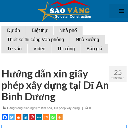
Giới thiệu
Dự án
Biệt thự
Nhà phố
Thiết kế thi công Văn phòng
Nhà xưởng
Thiết kế kiến trúc
Tư vấn
Video
Thi công
Báo giá
Thiết kế biệt thự
Thiết kế nhà phố
Hướng dẫn xin giấy
25
Thiết kế văn phòng
TH8 2023
phép xây dựng tại Dĩ An
Thiết kế nhà xưởng
Bình Dương
Thi công xây dựng
Đăng trong
Kinh nghiệm làm nhà
,
Xin phép xây dựng
|
0
Thi Công biệt thự
Thi công nhà phố