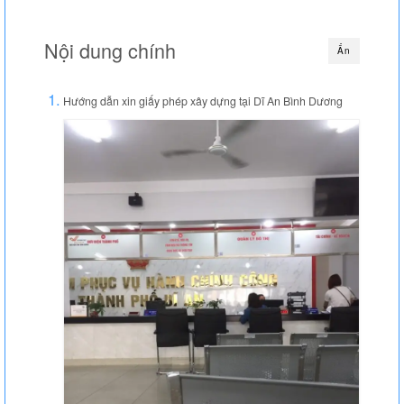
Thi công văn phòng
Nội dung chính
Ẩn
Thi công nhà xưởng
Xin phép xây dựng
Hướng dẫn xin giấy phép xây dựng tại Dĩ An Bình Dương
Báo giá xây dựng
Thiết kế
Xây dựng phần thô
Thi công xây dựng hoàn thiện
Thi công xây dựng nhà trọ
Kinh nghiệm làm nhà
Liên hệ